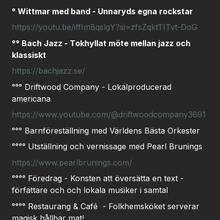
° Wittmar med band -
Unnaryds egna rockstar
https://youtu.be/iffIm8qslgY?si=zfsZqktTITvt-DoG
°° Bach Jazz -
Tokhyllat möte mellan jazz och
klassiskt
https://bachjazz.se/
°°°
Driftwood Company - Lokalproducerad
americana
https://www.youtube.com/@driftwoodcompany3691
°°° Barnföreställning med Världens Bästa Orkester
°°°° Utställning och vernissage med Pearl Brunings
https://www.pearlbrunings.com/
°°°° Föredrag - Konsten att översätta en text -
författare och och lokala musiker i samtal
°°°° Restaurang & Café - Folkhemsköket serverar
magisk hållbar mat!