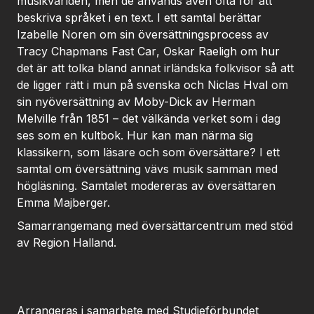
musikvärlden, men de används även ofta för att
beskriva språket i en text. I ett samtal berättar
Izabelle Noren om sin översättningsprocess av
Tracy Chapmans
Fast Car
, Oskar Raeligh om hur
det är att tolka bland annat irländska folkvisor så att
de ligger rätt i mun på svenska och Niclas Hval om
sin nyöversättning av
Moby-Dick
av Herman
Melville från 1851 – det välkända verket som i dag
ses som en kultbok. Hur kan man närma sig
klassikern, som läsare och som översättare? I ett
samtal om översättning vävs musik samman med
högläsning. Samtalet modereras av översättaren
Emma Majberger.
Samarrangemang med översättarcentrum med stöd
av Region Halland.
Arrangeras i samarbete med Studieförbundet