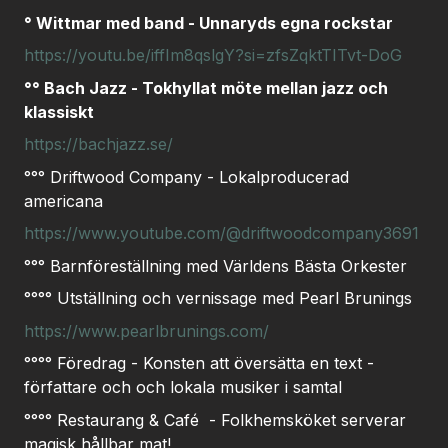
° Wittmar med band -
Unnaryds egna rockstar
https://youtu.be/iffIm8qslgY?si=zfsZqktTITvt-DoG
°° Bach Jazz -
Tokhyllat möte mellan jazz och
klassiskt
https://bachjazz.se/
°°°
Driftwood Company - Lokalproducerad
americana
https://www.youtube.com/@driftwoodcompany3691
°°° Barnföreställning med Världens Bästa Orkester
°°°° Utställning och vernissage med Pearl Brunings
https://www.pearlbrunings.com/
°°°° Föredrag - Konsten att översätta en text -
författare och och lokala musiker i samtal
°°°° Restaurang & Café - Folkhemsköket serverar
magisk hållbar mat!