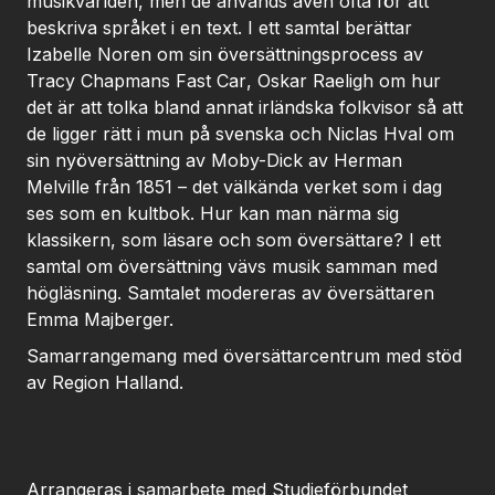
musikvärlden, men de används även ofta för att
beskriva språket i en text. I ett samtal berättar
Izabelle Noren om sin översättningsprocess av
Tracy Chapmans
Fast Car
, Oskar Raeligh om hur
det är att tolka bland annat irländska folkvisor så att
de ligger rätt i mun på svenska och Niclas Hval om
sin nyöversättning av
Moby-Dick
av Herman
Melville från 1851 – det välkända verket som i dag
ses som en kultbok. Hur kan man närma sig
klassikern, som läsare och som översättare? I ett
samtal om översättning vävs musik samman med
högläsning. Samtalet modereras av översättaren
Emma Majberger.
Samarrangemang med översättarcentrum med stöd
av Region Halland.
Arrangeras i samarbete med Studieförbundet